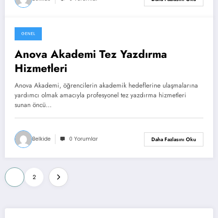
GENEL
Mart 2, 2024
Anova Akademi Tez Yazdırma
Hizmetleri
Anova Akademi, öğrencilerin akademik hedeflerine ulaşmalarına
yardımcı olmak amacıyla profesyonel tez yazdırma hizmetleri
sunan öncü…
Belkide
0 Yorumlar
Daha Fazlasını Oku
Yazı
1
2
sayfalaması