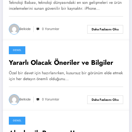
Teknoloji Babası, teknoloji dünyasındaki en son gelişmeleri ve ürün
incelemelerini sunan güvenilir bir kaynaktır. iPhone…
Belkide
0 Yorumlar
Daha Fazlasını Oku
GENEL
Mart 5, 2024
Yararlı Olacak Öneriler ve Bilgiler
Özel bir davet için hazırlanırken, kusursuz bir görünüm elde etmek
için her detayın önemli olduğunu…
Belkide
0 Yorumlar
Daha Fazlasını Oku
GENEL
Mart 2, 2024