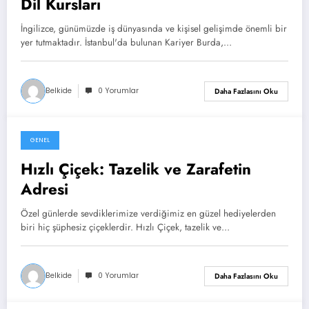
Dil Kursları
İngilizce, günümüzde iş dünyasında ve kişisel gelişimde önemli bir
yer tutmaktadır. İstanbul'da bulunan Kariyer Burda,…
Belkide
0 Yorumlar
Daha Fazlasını Oku
GENEL
Mart 27, 2024
Hızlı Çiçek: Tazelik ve Zarafetin
Adresi
Özel günlerde sevdiklerimize verdiğimiz en güzel hediyelerden
biri hiç şüphesiz çiçeklerdir. Hızlı Çiçek, tazelik ve…
Belkide
0 Yorumlar
Daha Fazlasını Oku