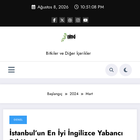
İçeriğe
Ağustos 8, 2026
10:51:08 PM
atla
Bitkiler ve Diğer İçerikler
Başlangıç
2024
Mart
GENEL
Mart 28, 2024
İstanbul’un En İyi İngilizce Yabancı