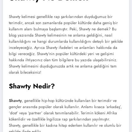
Shawty kelimesi genellikle rap şarkılarından duyduğumuz bir
terimdir, ancak son zamanlarda popüler kültürde daha geniş bir
kullanım alanı bulmaya başlamıştır. Peki, Shawty ne demek? Bu
blog yazısında Shawty kelimesinin ne anlama geldiğini, nasıl
kullanıldığını ve hangi durumlarda kullanıldığını detaylı bir şekilde
inceleyeceğiz. Ayrıca Shawty ifadeleri ve anlamları hakkında da
bilgi vereceğiz. Shawty’nin popüler kültürdeki yeri ve gelişimi
hakkında ihtiyacınız olan tüm bilgilere bu yazıda ulaşabilirsiniz.
Shawty kelimesini duyduğunuzda artık ne anlama geldiğini tam
olarak bileceksiniz!
Shawty Nedir?
Shawty
, genellikle hip-hop kültüründe kullanılan bir terimdir ve
gençler arasında popüler olarak kullanılır. Anlamı kısaca ‘arkadaş’,
‘dost’ veya ‘partner’ olarak tanımlanabilir. Terimin kökeni Afrika
kökenlidir ve özellikle İngilizce rap şarkılarından yayılmıştır.
Shawty, genellikle bir kadına hitap ederken kullanılır ve olumlu bir
şekilde ifade edilir.