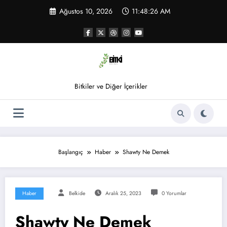
İçeriğe
Ağustos 10, 2026
11:48:26 AM
atla
Bitkiler ve Diğer İçerikler
Başlangıç
Haber
Shawty Ne Demek
Haber
Belkide
Aralık 25, 2023
0 Yorumlar
Shawty Ne Demek