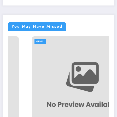
You May Have Missed
GENEL