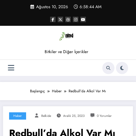
İçeriğe
Ağustos 10, 2026
6:58:44 AM
atla
Bitkiler ve Diğer İçerikler
Başlangıç
Haber
Redbull’da Alkol Var Mı
Haber
Belkide
Aralık 25, 2023
0 Yorumlar
Redbull’da Alkol Var Mı