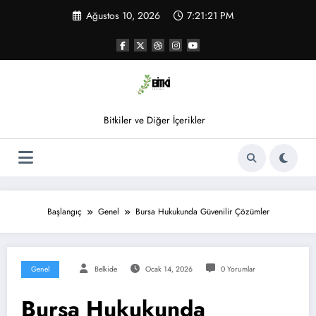
İçeriğe
Ağustos 10, 2026
7:21:22 PM
atla
Bitkiler ve Diğer İçerikler
Başlangıç
Genel
Bursa Hukukunda Güvenilir Çözümler
Genel
Belkide
Ocak 14, 2026
0 Yorumlar
Bursa Hukukunda