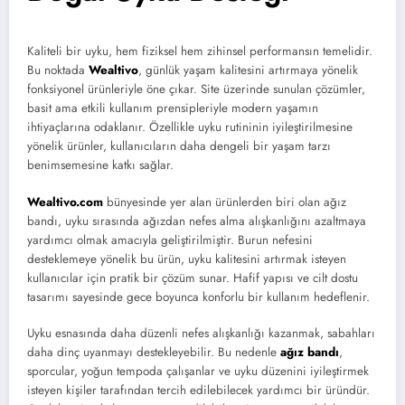
Kaliteli bir uyku, hem fiziksel hem zihinsel performansın temelidir.
Bu noktada
Wealtivo
, günlük yaşam kalitesini artırmaya yönelik
fonksiyonel ürünleriyle öne çıkar. Site üzerinde sunulan çözümler,
basit ama etkili kullanım prensipleriyle modern yaşamın
ihtiyaçlarına odaklanır. Özellikle uyku rutininin iyileştirilmesine
yönelik ürünler, kullanıcıların daha dengeli bir yaşam tarzı
benimsemesine katkı sağlar.
Wealtivo.com
bünyesinde yer alan ürünlerden biri olan ağız
bandı, uyku sırasında ağızdan nefes alma alışkanlığını azaltmaya
yardımcı olmak amacıyla geliştirilmiştir. Burun nefesini
desteklemeye yönelik bu ürün, uyku kalitesini artırmak isteyen
kullanıcılar için pratik bir çözüm sunar. Hafif yapısı ve cilt dostu
tasarımı sayesinde gece boyunca konforlu bir kullanım hedeflenir.
Uyku esnasında daha düzenli nefes alışkanlığı kazanmak, sabahları
daha dinç uyanmayı destekleyebilir. Bu nedenle
ağız bandı
,
sporcular, yoğun tempoda çalışanlar ve uyku düzenini iyileştirmek
isteyen kişiler tarafından tercih edilebilecek yardımcı bir üründür.