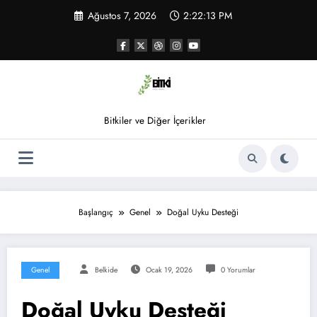
İçeriğe
Ağustos 7, 2026
2:22:14 PM
atla
Bitkiler ve Diğer İçerikler
Başlangıç
Genel
Doğal Uyku Desteği
Genel
Belkide
Ocak 19, 2026
0 Yorumlar
Doğal Uyku Desteği