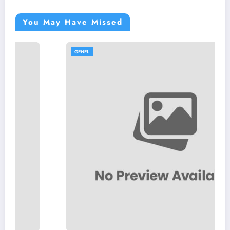
You May Have Missed
GENEL