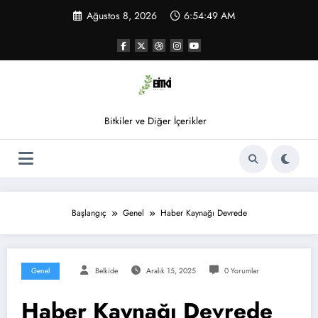
İçeriğe
Ağustos 8, 2026
6:54:49 AM
atla
Bitkiler ve Diğer İçerikler
Başlangıç
Genel
Haber Kaynağı Devrede
Genel
Belkide
Aralık 15, 2025
0 Yorumlar
Haber Kaynağı Devrede