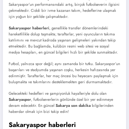
Sakaryaspor’un performansındaki artış, birçok futbolseverin ilgisini
çekmektedir. Ciddi bir ivme kazanan takım, hedeflerine ulaşmak
için yoğun bir şekilde çalışmaktadır.
Sakaryaspor haberleri
, genellikle transfer dönemlerindeki
hareketlilikle dolup taşmakta; taraftarlar, yeni oyuncuların takıma
katılımını ve mevcut kadroda yaşanan gelişmeleri yakından takip
etmektedir. Bu bağlamda, kulübün resmi web sitesi ve sosyal
medya hesapları, en güncel bilgileri hızlı bir şekilde sunmaktadır.
Futbol, yalnızca spor değil; aynı zamanda bir tutku. Sakaryaspor’un
başarıları ve stadyumda yaşanan coşku, herkesin hafızasında yer
edinmiştir. Taraftarlar, her maç öncesi bu heyecanı paylaşmak için
buluşmakta ve takımlarını desteklemekten geri durmamaktadır.
Gelecekteki hedefleri ve şampiyonluk hayalleriyle dolu olan
Sakaryaspor
, futbolseverlerin gönlünde özel bir yer edinmeye
devam edecektir. En güncel
Sakarya son dakika
bilgilerinden
haberdar olmak için bizi takip edin!
Sakaryaspor haberleri