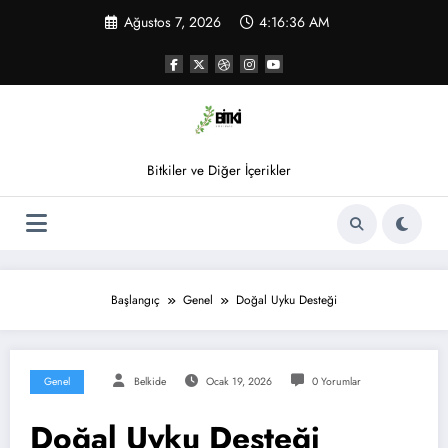
İçeriğe
Ağustos 7, 2026
4:16:37 AM
atla
Bitkiler ve Diğer İçerikler
Başlangıç
Genel
Doğal Uyku Desteği
Genel
Belkide
Ocak 19, 2026
0 Yorumlar
Doğal Uyku Desteği