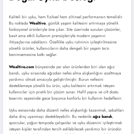
Kaliteli bir uyku, hem fiziksel hem zihinsel performansın temelidir.
Bu noktada
Wealtivo
, günlük yaşam kalitesini artırmaya yönelik
fonksiyonel ürünleriyle öne çıkar. Site üzerinde sunulan çözümler,
basit ama etkili kullanım prensipleriyle modern yaşamın
ihtiyaçlarına odaklanır. Özellikle uyku rutininin iyileştirilmesine
yönelik ürünler, kullanıcıların daha dengeli bir yaşam tarzı
benimsemesine katkı sağlar.
Wealtivo.com
bünyesinde yer alan ürünlerden biri olan ağız
bandı, uyku sırasında ağızdan nefes alma alışkanlığını azaltmaya
yardımcı olmak amacıyla geliştirilmiştir. Burun nefesini
desteklemeye yönelik bu ürün, uyku kalitesini artırmak isteyen
kullanıcılar için pratik bir çözüm sunar. Hafif yapısı ve cilt dostu
tasarımı sayesinde gece boyunca konforlu bir kullanım hedeflenir.
Uyku esnasında daha düzenli nefes alışkanlığı kazanmak, sabahları
daha dinç uyanmayı destekleyebilir. Bu nedenle
ağız bandı
,
sporcular, yoğun tempoda çalışanlar ve uyku düzenini iyileştirmek
isteyen kişiler tarafından tercih edilebilecek yardımcı bir üründür.