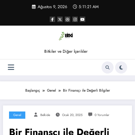
İçeriğe
Ağustos 9, 2026
5:11:22 AM
atla
Bitkiler ve Diğer İçerikler
Başlangıç
Genel
Bir Finansçı ile Değerli Bilgiler
Genel
Belkide
Ocak 20, 2025
0 Yorumlar
Bir Finansçı ile Değerli