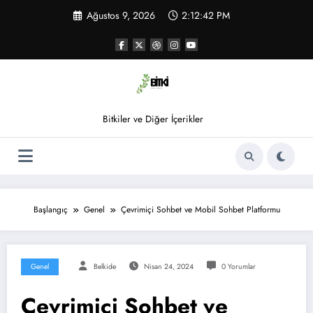
İçeriğe
Ağustos 9, 2026
2:12:43 PM
atla
Bitkiler ve Diğer İçerikler
Başlangıç
Genel
Çevrimiçi Sohbet ve Mobil Sohbet Platformu
Genel
Belkide
Nisan 24, 2024
0 Yorumlar
Çevrimiçi Sohbet ve