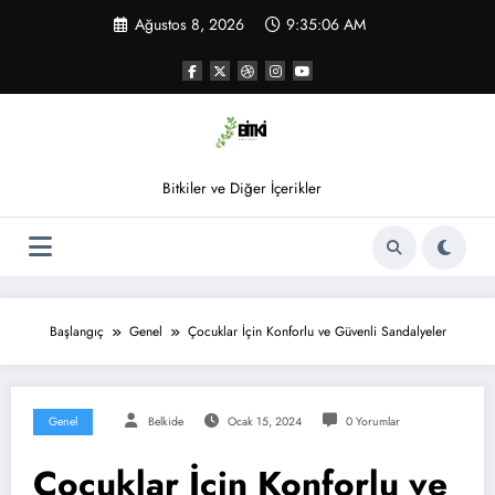
İçeriğe
Ağustos 8, 2026
9:35:06 AM
atla
Bitkiler ve Diğer İçerikler
Başlangıç
Genel
Çocuklar İçin Konforlu ve Güvenli Sandalyeler
Genel
Belkide
Ocak 15, 2024
0 Yorumlar
Çocuklar İçin Konforlu ve