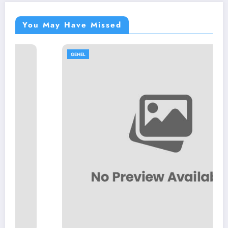
You May Have Missed
GENEL