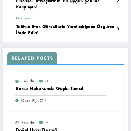
Finansal İhtiyaçlarınızı En Uygun Şekilde
Karşılayın!
Next post
Telifsiz Stok Görsellerle Yaratıcılığınızı Özgürce
İfade Edin!
RELATED POSTS
Belkide
0
Bursa Hukukunda Güçlü Temsil
Ocak 19, 2026
Belkide
0
Doğal Uyku Desteği