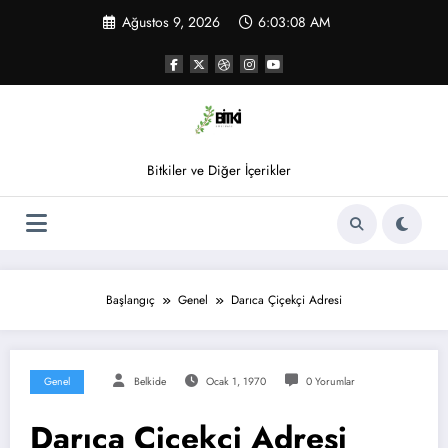
İçeriğe
Ağustos 9, 2026
6:03:09 AM
atla
Bitkiler ve Diğer İçerikler
Başlangıç
Genel
Darıca Çiçekçi Adresi
Genel
Belkide
Ocak 1, 1970
0 Yorumlar
Darıca Çiçekçi Adresi