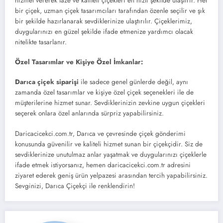
hizmet vererek taze ve kaliteli çiçekleri en hızlı şekilde ulaştırır. Her
bir çiçek, uzman çiçek tasarımcıları tarafından özenle seçilir ve şık
bir şekilde hazırlanarak sevdiklerinize ulaştırılır. Çiçeklerimiz,
duygularınızı en güzel şekilde ifade etmenize yardımcı olacak
nitelikte tasarlanır.
Özel Tasarımlar ve Kişiye Özel İmkanlar:
Darıca çiçek siparişi
ile sadece genel günlerde değil, aynı
zamanda özel tasarımlar ve kişiye özel çiçek seçenekleri ile de
müşterilerine hizmet sunar. Sevdiklerinizin zevkine uygun çiçekleri
seçerek onlara özel anlarında sürpriz yapabilirsiniz.
Daricacicekci.com.tr, Darıca ve çevresinde çiçek gönderimi
konusunda güvenilir ve kaliteli hizmet sunan bir çiçekçidir. Siz de
sevdiklerinize unutulmaz anlar yaşatmak ve duygularınızı çiçeklerle
ifade etmek istiyorsanız, hemen daricacicekci.com.tr adresini
ziyaret ederek geniş ürün yelpazesi arasından tercih yapabilirsiniz.
Sevginizi, Darıca Çiçekçi ile renklendirin!