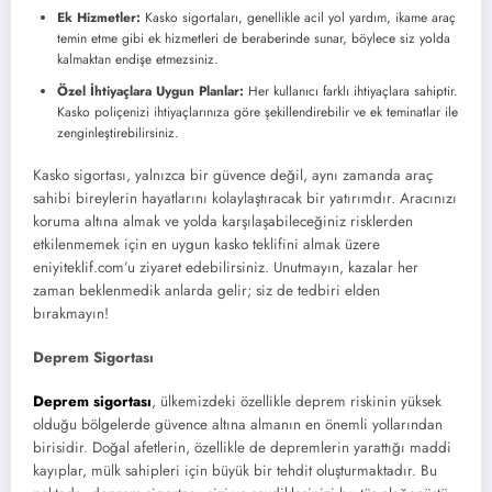
Ek Hizmetler:
Kasko sigortaları, genellikle acil yol yardım, ikame araç
temin etme gibi ek hizmetleri de beraberinde sunar, böylece siz yolda
kalmaktan endişe etmezsiniz.
Özel İhtiyaçlara Uygun Planlar:
Her kullanıcı farklı ihtiyaçlara sahiptir.
Kasko poliçenizi ihtiyaçlarınıza göre şekillendirebilir ve ek teminatlar ile
zenginleştirebilirsiniz.
Kasko sigortası, yalnızca bir güvence değil, aynı zamanda araç
sahibi bireylerin hayatlarını kolaylaştıracak bir yatırımdır. Aracınızı
koruma altına almak ve yolda karşılaşabileceğiniz risklerden
etkilenmemek için en uygun kasko teklifini almak üzere
eniyiteklif.com’u ziyaret edebilirsiniz. Unutmayın, kazalar her
zaman beklenmedik anlarda gelir; siz de tedbiri elden
bırakmayın!
Deprem Sigortası
Deprem sigortası
, ülkemizdeki özellikle deprem riskinin yüksek
olduğu bölgelerde güvence altına almanın en önemli yollarından
birisidir. Doğal afetlerin, özellikle de depremlerin yarattığı maddi
kayıplar, mülk sahipleri için büyük bir tehdit oluşturmaktadır. Bu