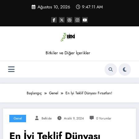
İçeriğe
Ağustos 10, 2026
9:47:11 AM
atla
Bitkiler ve Diğer İçerikler
Başlangıç
Genel
En İyi Teklif Dünyası Fırsatları!
Genel
Belkide
Aralık 9, 2024
0 Yorumlar
En İyi Teklif Dünyası