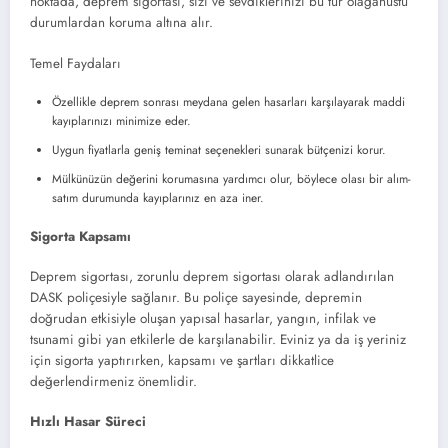
noktada, deprem sigortası, sizi ve sevdiklerinizi bu tür olağanüstü
durumlardan koruma altına alır.
Temel Faydaları
Özellikle deprem sonrası meydana gelen hasarları karşılayarak maddi
kayıplarınızı minimize eder.
Uygun fiyatlarla geniş teminat seçenekleri sunarak bütçenizi korur.
Mülkünüzün değerini korumasına yardımcı olur, böylece olası bir alım-
satım durumunda kayıplarınız en aza iner.
Sigorta Kapsamı
Deprem sigortası, zorunlu deprem sigortası olarak adlandırılan
DASK poliçesiyle sağlanır. Bu poliçe sayesinde, depremin
doğrudan etkisiyle oluşan yapısal hasarlar, yangın, infilak ve
tsunami gibi yan etkilerle de karşılanabilir. Eviniz ya da iş yeriniz
için sigorta yaptırırken, kapsamı ve şartları dikkatlice
değerlendirmeniz önemlidir.
Hızlı Hasar Süreci