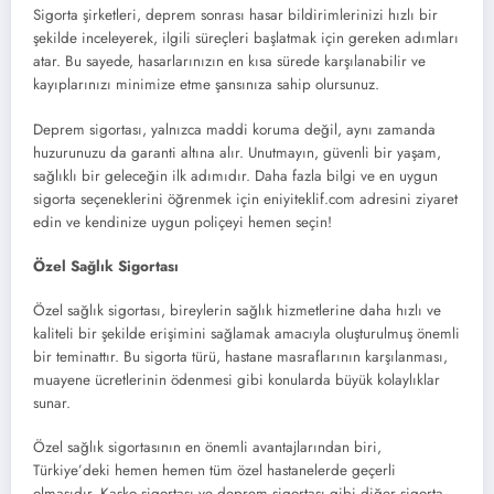
Sigorta şirketleri, deprem sonrası hasar bildirimlerinizi hızlı bir
şekilde inceleyerek, ilgili süreçleri başlatmak için gereken adımları
atar. Bu sayede, hasarlarınızın en kısa sürede karşılanabilir ve
kayıplarınızı minimize etme şansınıza sahip olursunuz.
Deprem sigortası, yalnızca maddi koruma değil, aynı zamanda
huzurunuzu da garanti altına alır. Unutmayın, güvenli bir yaşam,
sağlıklı bir geleceğin ilk adımıdır. Daha fazla bilgi ve en uygun
sigorta seçeneklerini öğrenmek için eniyiteklif.com adresini ziyaret
edin ve kendinize uygun poliçeyi hemen seçin!
Özel Sağlık Sigortası
Özel sağlık sigortası, bireylerin sağlık hizmetlerine daha hızlı ve
kaliteli bir şekilde erişimini sağlamak amacıyla oluşturulmuş önemli
bir teminattır. Bu sigorta türü, hastane masraflarının karşılanması,
muayene ücretlerinin ödenmesi gibi konularda büyük kolaylıklar
sunar.
Özel sağlık sigortasının en önemli avantajlarından biri,
Türkiye’deki hemen hemen tüm özel hastanelerde geçerli
olmasıdır. Kasko sigortası ve deprem sigortası gibi diğer sigorta