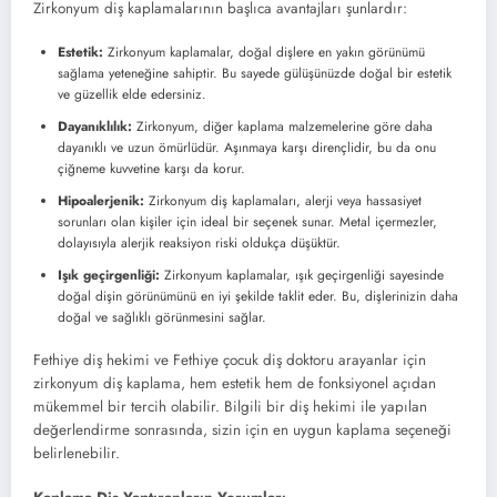
Zirkonyum diş kaplamalarının başlıca avantajları şunlardır:
Estetik:
Zirkonyum kaplamalar, doğal dişlere en yakın görünümü
sağlama yeteneğine sahiptir. Bu sayede gülüşünüzde doğal bir estetik
ve güzellik elde edersiniz.
Dayanıklılık:
Zirkonyum, diğer kaplama malzemelerine göre daha
dayanıklı ve uzun ömürlüdür. Aşınmaya karşı dirençlidir, bu da onu
çiğneme kuvvetine karşı da korur.
Hipoalerjenik:
Zirkonyum diş kaplamaları, alerji veya hassasiyet
sorunları olan kişiler için ideal bir seçenek sunar. Metal içermezler,
dolayısıyla alerjik reaksiyon riski oldukça düşüktür.
Işık geçirgenliği:
Zirkonyum kaplamalar, ışık geçirgenliği sayesinde
doğal dişin görünümünü en iyi şekilde taklit eder. Bu, dişlerinizin daha
doğal ve sağlıklı görünmesini sağlar.
Fethiye diş hekimi ve Fethiye çocuk diş doktoru arayanlar için
zirkonyum diş kaplama, hem estetik hem de fonksiyonel açıdan
mükemmel bir tercih olabilir. Bilgili bir diş hekimi ile yapılan
değerlendirme sonrasında, sizin için en uygun kaplama seçeneği
belirlenebilir.