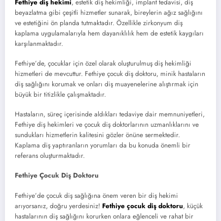
Fethiye diş hekimi
, estetik diş hekimliği, implant tedavisi, diş
beyazlatma gibi çeşitli hizmetler sunarak, bireylerin ağız sağlığını
ve estetiğini ön planda tutmaktadır. Özellikle zirkonyum diş
kaplama uygulamalarıyla hem dayanıklılık hem de estetik kaygıları
karşılanmaktadır.
Fethiye’de, çocuklar için özel olarak oluşturulmuş diş hekimliği
hizmetleri de mevcuttur. Fethiye çocuk diş doktoru, minik hastaların
diş sağlığını korumak ve onları diş muayenelerine alıştırmak için
büyük bir titizlikle çalışmaktadır.
Hastaların, süreç içerisinde aldıkları tedaviye dair memnuniyetleri,
Fethiye diş hekimleri ve çocuk diş doktorlarının uzmanlıklarını ve
sundukları hizmetlerin kalitesini gözler önüne sermektedir.
Kaplama diş yaptıranların yorumları da bu konuda önemli bir
referans oluşturmaktadır.
Fethiye Çocuk Diş Doktoru
Fethiye’de çocuk diş sağlığına önem veren bir diş hekimi
arıyorsanız, doğru yerdesiniz!
Fethiye çocuk diş doktoru
, küçük
hastalarının diş sağlığını korurken onlara eğlenceli ve rahat bir