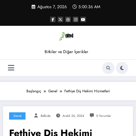
İçeriğe
Ağustos 7, 2026
5:00:36 AM
atla
Bitkiler ve Diğer İçerikler
Başlangıç
Genel
Fethiye Diş Hekimi Hizmetleri
Genel
Belkide
Aralık 26, 2024
0 Yorumlar
Fethiye Diş Hekimi