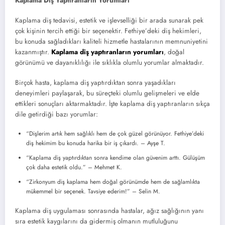
Kaplama Diş Yaptıranların Yorumları
Kaplama diş tedavisi, estetik ve işlevselliği bir arada sunarak pek
çok kişinin tercih ettiği bir seçenektir. Fethiye’deki diş hekimleri,
bu konuda sağladıkları kaliteli hizmetle hastalarının memnuniyetini
kazanmıştır.
Kaplama diş yaptıranların yorumları
, doğal
görünümü ve dayanıklılığı ile sıklıkla olumlu yorumlar almaktadır.
Birçok hasta, kaplama diş yaptırdıktan sonra yaşadıkları
deneyimleri paylaşarak, bu süreçteki olumlu gelişmeleri ve elde
ettikleri sonuçları aktarmaktadır. İşte kaplama diş yaptıranların sıkça
dile getirdiği bazı yorumlar:
“Dişlerim artık hem sağlıklı hem de çok güzel görünüyor. Fethiye’deki
diş hekimim bu konuda harika bir iş çıkardı. – Ayşe T.
“Kaplama diş yaptırdıktan sonra kendime olan güvenim arttı. Gülüşüm
çok daha estetik oldu.” – Mehmet K.
“Zirkonyum diş kaplama hem doğal görünümde hem de sağlamlıkta
mükemmel bir seçenek. Tavsiye ederim!” – Selin M.
Kaplama diş uygulaması sonrasında hastalar, ağız sağlığının yanı
sıra estetik kaygılarını da gidermiş olmanın mutluluğunu