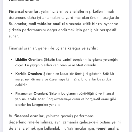
Finansal oranlar
, yatırımcıların ve analistlerin şirketlerin mali
durumunu daha iyi anlamalarına yardımcı olan önemli araçlardır.
Bu oranlar,
mali tablolar analizi
sırasında kritik bir rol oynar ve
şirketin performansını değerlendirmek için geniş bir perspektif
sunar.
Finansal oranlar, genellikle üç ana kategoriye ayrılır:
Likidite Oranları:
Şirketin kısa vadeli borçlarını karşılama yeteneğini
ölçer. En yaygın olanları cari oran ve asit-test oranıdır.
Karlılık Oranları:
Şirketin ne kadar kâr ürettiğini gösterir. Brüt kâr
marjı, net kâr marjı ve özsermaye kârlılığı gibi oranlar bu gruba
dahildir.
Finansman Oranları:
Şirketin borçlarının büyüklüğünü ve finansal
yapısını analiz eder. Borç/özsermaye oranı ve borç/aktif oranı gibi
oranlar bu kategoride yer alır.
Bu
finansal oranlar
, yalnızca geçmiş performansı
değerlendirmekle kalmaz, aynı zamanda gelecekteki potansiyelini
de analiz etmek için kullanılabilir. Yatırımcılar için,
temel analiz