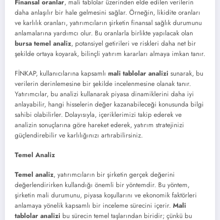
Finansal oranlar
, mali tablolar üzerinden elde edilen verilerin
daha anlaşılır bir hale gelmesini sağlar. Örneğin, likidite oranları
ve karlılık oranları, yatırımcıların şirketin finansal sağlık durumunu
anlamalarına yardımcı olur. Bu oranlarla birlikte yapılacak olan
bursa temel analiz
, potansiyel getirileri ve riskleri daha net bir
şekilde ortaya koyarak, bilinçli yatırım kararları almaya imkan tanır.
FİNKAP, kullanıcılarına kapsamlı
mali tablolar analizi
sunarak, bu
verilerin derinlemesine bir şekilde incelenmesine olanak tanır.
Yatırımcılar, bu analizi kullanarak piyasa dinamiklerini daha iyi
anlayabilir, hangi hisselerin değer kazanabileceği konusunda bilgi
sahibi olabilirler. Dolayısıyla, içeriklerimizi takip ederek ve
analizin sonuçlarına göre hareket ederek, yatırım stratejinizi
güçlendirebilir ve karlılığınızı artırabilirsiniz.
Temel Analiz
Temel analiz
, yatırımcıların bir şirketin gerçek değerini
değerlendirirken kullandığı önemli bir yöntemdir. Bu yöntem,
şirketin mali durumunu, piyasa koşullarını ve ekonomik faktörleri
anlamaya yönelik kapsamlı bir inceleme sürecini içerir.
Mali
tablolar analizi
bu sürecin temel taşlarından biridir; çünkü bu