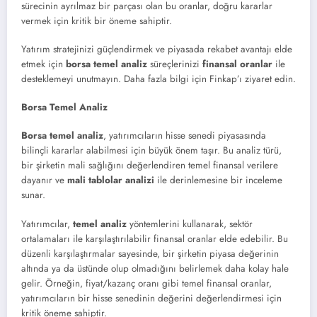
sürecinin ayrılmaz bir parçası olan bu oranlar, doğru kararlar
vermek için kritik bir öneme sahiptir.
Yatırım stratejinizi güçlendirmek ve piyasada rekabet avantajı elde
etmek için
borsa temel analiz
süreçlerinizi
finansal oranlar
ile
desteklemeyi unutmayın. Daha fazla bilgi için Finkap’ı ziyaret edin.
Borsa Temel Analiz
Borsa temel analiz
, yatırımcıların hisse senedi piyasasında
bilinçli kararlar alabilmesi için büyük önem taşır. Bu analiz türü,
bir şirketin mali sağlığını değerlendiren temel finansal verilere
dayanır ve
mali tablolar analizi
ile derinlemesine bir inceleme
sunar.
Yatırımcılar,
temel analiz
yöntemlerini kullanarak, sektör
ortalamaları ile karşılaştırılabilir finansal oranlar elde edebilir. Bu
düzenli karşılaştırmalar sayesinde, bir şirketin piyasa değerinin
altında ya da üstünde olup olmadığını belirlemek daha kolay hale
gelir. Örneğin, fiyat/kazanç oranı gibi temel finansal oranlar,
yatırımcıların bir hisse senedinin değerini değerlendirmesi için
kritik öneme sahiptir.