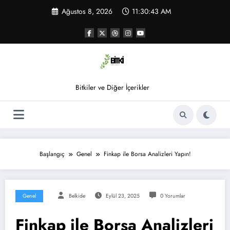
İçeriğe
Ağustos 8, 2026
11:30:43 AM
atla
Bitkiler ve Diğer İçerikler
Başlangıç
Genel
Finkap ile Borsa Analizleri Yapın!
Genel
Belkide
Eylül 23, 2025
0 Yorumlar
Finkap ile Borsa Analizleri