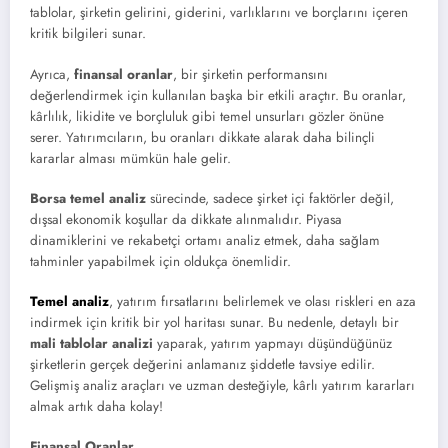
tablolar, şirketin gelirini, giderini, varlıklarını ve borçlarını içeren
kritik bilgileri sunar.
Ayrıca,
finansal oranlar
, bir şirketin performansını
değerlendirmek için kullanılan başka bir etkili araçtır. Bu oranlar,
kârlılık, likidite ve borçluluk gibi temel unsurları gözler önüne
serer. Yatırımcıların, bu oranları dikkate alarak daha bilinçli
kararlar alması mümkün hale gelir.
Borsa temel analiz
sürecinde, sadece şirket içi faktörler değil,
dışsal ekonomik koşullar da dikkate alınmalıdır. Piyasa
dinamiklerini ve rekabetçi ortamı analiz etmek, daha sağlam
tahminler yapabilmek için oldukça önemlidir.
Temel analiz
, yatırım fırsatlarını belirlemek ve olası riskleri en aza
indirmek için kritik bir yol haritası sunar. Bu nedenle, detaylı bir
mali tablolar analizi
yaparak, yatırım yapmayı düşündüğünüz
şirketlerin gerçek değerini anlamanız şiddetle tavsiye edilir.
Gelişmiş analiz araçları ve uzman desteğiyle, kârlı yatırım kararları
almak artık daha kolay!
Finansal Oranlar