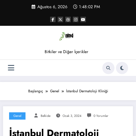
İçeriğe
Ağustos 6, 2026
1:48:02 PM
atla
Bitkiler ve Diğer İçerikler
Başlangıç
Genel
İstanbul Dermatoloji Kliniği
Genel
Belkide
Ocak 3, 2024
0 Yorumlar
İstanbul Dermatoloji