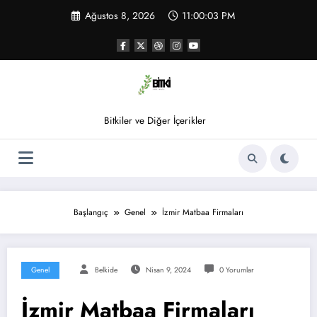
İçeriğe
Ağustos 8, 2026
11:00:04 PM
atla
Bitkiler ve Diğer İçerikler
Başlangıç
Genel
İzmir Matbaa Firmaları
Genel
Belkide
Nisan 9, 2024
0 Yorumlar
İzmir Matbaa Firmaları