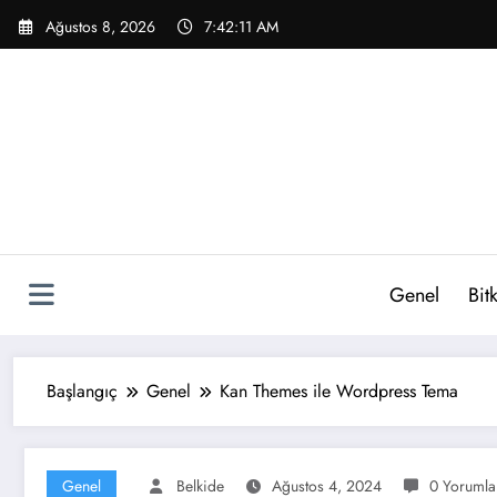
İçeriğe
Ağustos 8, 2026
7:42:12 AM
atla
Genel
Bitk
Başlangıç
Genel
Kan Themes ile Wordpress Tema
Genel
Belkide
Ağustos 4, 2024
0 Yorumla