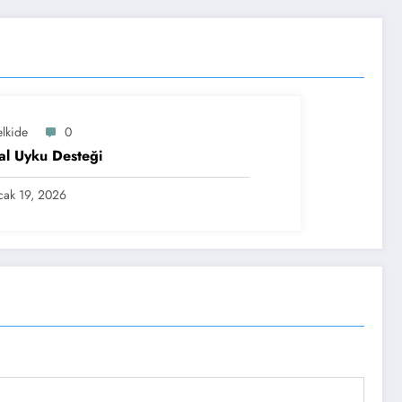
elkide
0
l Uyku Desteği
ak 19, 2026