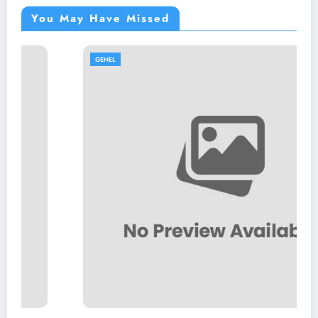
You May Have Missed
GENEL