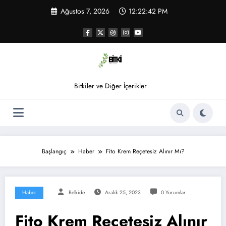
İçeriğe
Ağustos 7, 2026
12:22:42 PM
atla
Bitkiler ve Diğer İçerikler
Başlangıç
Haber
Fito Krem Reçetesiz Alınır Mı?
Haber
Belkide
Aralık 25, 2023
0 Yorumlar
Fito Krem Reçetesiz Alınır