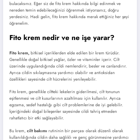
bulacaksınız. Eğer siz de fito krem hakkında bilgi edinmek ve
nereden temin edebileceğinizi öğrenmek istiyorsanız, doğru
yerdesiniz. Hadi gelin, fito krem hakkında merak ettiğiniz her şeyi
öğrenelim.
Fito krem nedir ve ne işe yarar?
Fito krem,
bitkisel içeriklerden elde edilen bir krem türüdür.
Genellikle doğal bitkisel yağlar, özler ve vitaminler içerir. Cilt
üzerinde uygulandığında cildi nemlendirir, besler ve canlandırır.
Ayrıca cildin sıkılaşmasına yardımcı olabilir ve antioksidan
özellikleri sayesinde cilt hücrelerini yenileyebilir.
Fito krem, genellikle ciltteki lekelerin giderilmesi, cilt tonunun
eşitlenmesi ve cilt kusurlarının azaltılması için kullanılır. Ayrıca
egzama, sedef hastalığı gibi cilt problemlerine de iyi gelebilir.
İçeriğindeki doğal bileşenler sayesinde cildi tahriş etmeden
rahatlatıcı bir etki sağlayabilir.
Bu krem,
cilt bakımı
rutininin bir parçası olarak düzenli olarak
kullanıldığında cildin daha sağlıklı ve genç görünmesine yardımcı