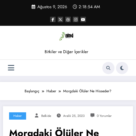
İçeriğe
Ağustos 9, 2026
2:18:54 AM
atla
Bitkiler ve Diğer İçerikler
Başlangıç
Haber
Morgdaki Ölüler Ne Hisseder?
Haber
Belkide
Aralık 25, 2023
0 Yorumlar
Morgdaki Ölüler Ne