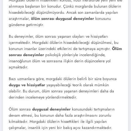
Morgdaki ölülerin hissettikleri konusu, tıbbi literatürde yeni yeni ele
alınmaya başlanan bir konudur. Çünkü morglarda bulunan ölülerin
hissedebileceği düşünülmüyordu. Ancak son zamanlarda yapılan
araştırmalar,
ölüm sonrası duygusal deneyimler
konusunu
gündeme getirmiştir.
Bu deneyimler, ölüm sonrası yaşanan olayları ve hissiyatları
içermektedir. Morgdaki ölülerin hissedebileceği düşünülmesi, bu
konunun insanlar üzerindeki etkilerini de tartışmaya açmıştır.
Ölüm
sonrası deneyimler
psikolojik yönleriyle incelendiğinde,
insanoğlunun ölüm ve sonrasına ilişkin derin düşüncelere yol
açmaktadır.
Bazı uzmanlara göre, morgdaki ölülerin belirli bir süre boyunca
duygu ve hissiyatlar
yaşayabileceği teorik olarak mümkün
olabilir. Bu durum, ölüm sonrası yaşanan deneyimleri daha da
derinden incelemeye yönlendirmektedir.
Ölüm sonrası
duygusal deneyimler
konusundaki tartışmaların
devam etmesi, bu konunun daha fazla araştırılmasını zorunlu
kılmaktadır. Morgdaki ölülerin hissettikleri ile ilgili yapılan
çalışmalar, insanlık için yeni bir bakış açısı kazandırmaktadır.